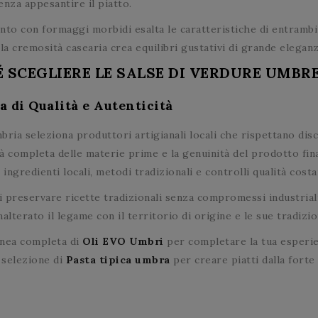
enza appesantire il piatto.
nto con formaggi morbidi esalta le caratteristiche di entrambi 
la cremosità casearia crea equilibri gustativi di grande eleganz
 SCEGLIERE LE SALSE DI VERDURE UMB
 di Qualità e Autenticità
ia seleziona produttori artigianali locali che rispettano disci
tà completa delle materie prime e la genuinità del prodotto fina
 ingredienti locali, metodi tradizionali e controlli qualità costa
di preservare ricette tradizionali senza compromessi industrial
alterato il legame con il territorio di origine e le sue tradiz
linea completa di
Oli EVO Umbri
per completare la tua esperi
a selezione di
Pasta tipica umbra
per creare piatti dalla forte 