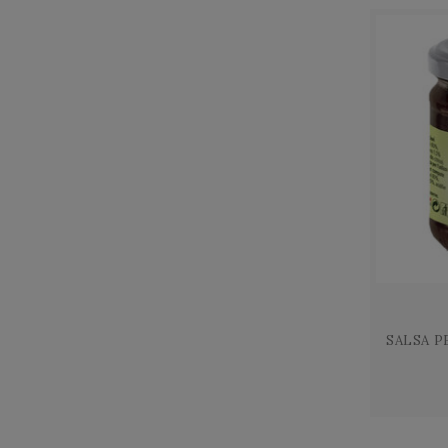
Fattoria Mani di Lu...
Flea
Fortunati Stocchi -...
Frantoio Batta
Frantoio Filippi
Frantoio Mannelli
Iacopo Paolucci
Italiana Liquori
Italiana Natura
La Castelluccia az....
La Montagnola
La Veneranda
Le Canapaie
Le Guardie Microbir...
Leonardi