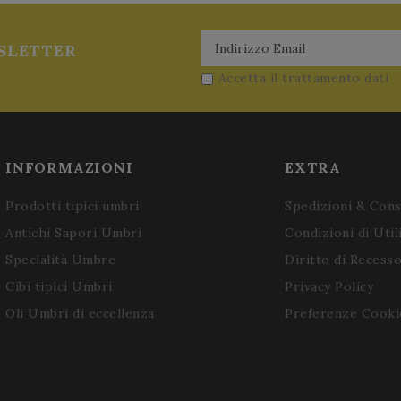
SLETTER
Accetta il trattamento dati
INFORMAZIONI
EXTRA
Prodotti tipici umbri
Spedizioni & Con
Antichi Sapori Umbri
Condizioni di Util
Specialità Umbre
Diritto di Recess
Cibi tipici Umbri
Privacy Policy
Oli Umbri di eccellenza
Preferenze Cooki