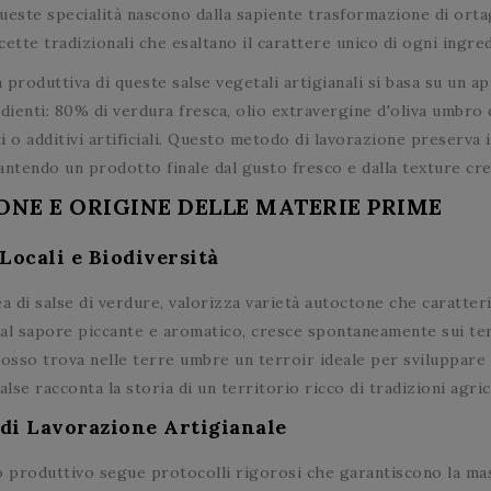
ueste specialità nascono dalla sapiente trasformazione di ortagg
ette tradizionali che esaltano il carattere unico di ogni ingre
a produttiva di queste salse vegetali artigianali si basa su un a
dienti: 80% di verdura fresca, olio extravergine d'oliva umbro d
i o additivi artificiali. Questo metodo di lavorazione preserva 
antendo un prodotto finale dal gusto fresco e dalla texture cr
ONE E ORIGINE DELLE MATERIE PRIME
Locali e Biodiversità
ea di salse di verdure, valorizza varietà autoctone che caratter
 dal sapore piccante e aromatico, cresce spontaneamente sui terr
rosso trova nelle terre umbre un terroir ideale per sviluppare 
alse racconta la storia di un territorio ricco di tradizioni agric
di Lavorazione Artigianale
o produttivo segue protocolli rigorosi che garantiscono la mas