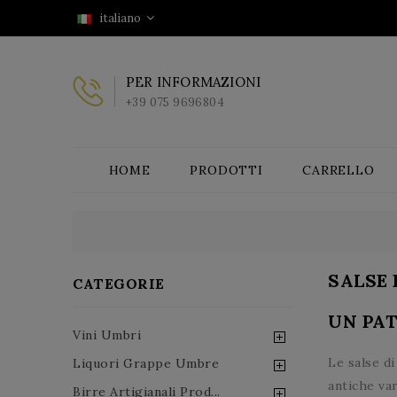
italiano
PER INFORMAZIONI
+39 075 9696804
HOME
PRODOTTI
CARRELLO
SALSE
CATEGORIE
UN PA
Vini Umbri
Le salse d
Liquori Grappe Umbre
antiche var
Birre Artigianali Prod...