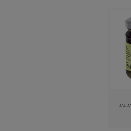
Cantina Cenci
Cantina La Spina
Carini
Caseificio Umbro
Centumbrie
Chiorri
Colle Ciocco
Colle di Rocco
Colle Uncinano
Conti Faina
Daniele Rossi
David Salumi
Decimi
SALSA
Decugnano dei Barbi
Fam.Cotarella
Fattoria Colsanto