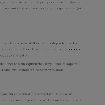
e, scottate brevemente per preservare colore e
roporzioni studiate per esaltare il sapore di ogni
e caratteristiche della verdura di partenza. La
icatezza dell'olio extravergine, mentre la
salsa al
ogusto fruttato.
iva creando un equilibrio complesso di sapori
ll'olio, risultando un condimento dalla
oni. Su crostini di pane tostato, le salse di
a mantecatura di pasta e risotti donano cremosità