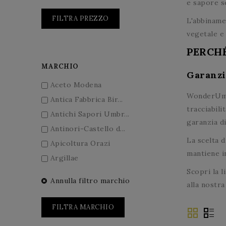
e sapore s
FILTRA PREZZO
L'abbiname
vegetale e 
PERCHÉ
MARCHIO
Garanzia
Aceto Modena
WonderUmbr
Antica Fabbrica Bir...
tracciabili
Antichi Sapori Umbr...
garanzia di
Antinori-Castello d...
La scelta 
Apicoltura Orazi
mantiene in
Argillae
Scopri la 
Arnaldo Caprai
Annulla filtro marchio
alla nostr
Barberani
Birra dell'Eremo
FILTRA MARCHIO
Birra San Biagio