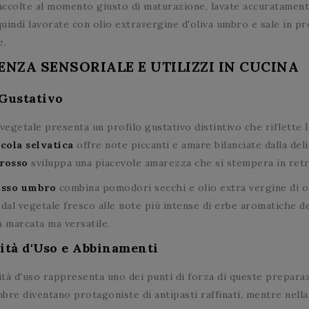
ccolte al momento giusto di maturazione, lavate accuratament
quindi lavorate con olio extravergine d'oliva umbro e sale in p
e.
ENZA SENSORIALE E UTILIZZI IN CUCINA
 Gustativo
vegetale presenta un profilo gustativo distintivo che riflette l
ucola selvatica
offre note piccanti e amare bilanciate dalla del
 rosso
sviluppa una piacevole amarezza che si stempera in retr
osso umbro
combina pomodori secchi e olio extra vergine di ol
dal vegetale fresco alle note più intense di erbe aromatiche de
à marcata ma versatile.
lità d'Uso e Abbinamenti
ità d'uso rappresenta uno dei punti di forza di queste preparazi
bre diventano protagoniste di antipasti raffinati, mentre nell