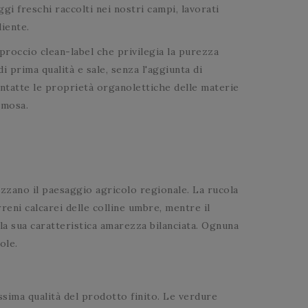
i freschi raccolti nei nostri campi, lavorati
diente.
pproccio clean-label che privilegia la purezza
i prima qualità e sale, senza l'aggiunta di
intatte le proprietà organolettiche delle materie
emosa.
izzano il paesaggio agricolo regionale. La rucola
eni calcarei delle colline umbre, mentre il
la sua caratteristica amarezza bilanciata. Ognuna
ole.
sima qualità del prodotto finito. Le verdure