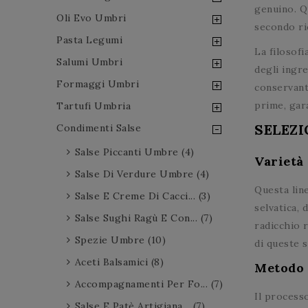
genuino. Q
Oli Evo Umbri
secondo ric
Pasta Legumi
La filosofi
Salumi Umbri
degli ingre
Formaggi Umbri
conservant
prime, gar
Tartufi Umbria
SELEZI
Condimenti Salse
Salse Piccanti Umbre (4)
Varietà 
Salse Di Verdure Umbre (4)
Questa lin
Salse E Creme Di Cacci... (3)
selvatica,
Salse Sughi Ragù E Con... (7)
radicchio 
Spezie Umbre (10)
di queste s
Aceti Balsamici (8)
Metodo 
Accompagnamenti Per Fo... (7)
Il process
Salse E Patè Artigiana... (7)