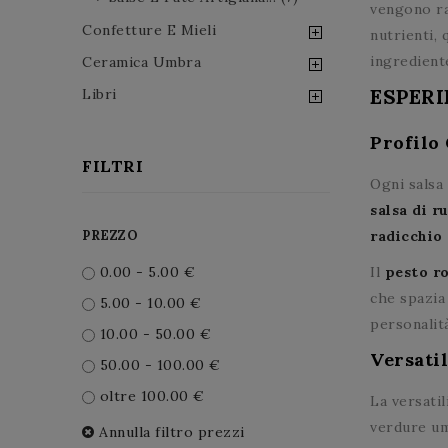
vengono ra
Confetture E Mieli
nutrienti, 
ingredient
Ceramica Umbra
ESPERI
Libri
Profilo
FILTRI
Ogni salsa 
salsa di r
PREZZO
radicchio
0.00 - 5.00 €
Il
pesto r
che spazia 
5.00 - 10.00 €
personalit
10.00 - 50.00 €
Versati
50.00 - 100.00 €
oltre 100.00 €
La versatil
verdure um
Annulla filtro prezzi