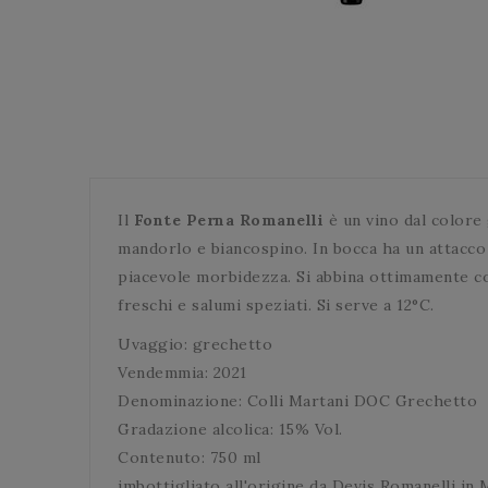
Il
Fonte Perna Romanelli
è un vino dal colore g
mandorlo e biancospino. In bocca ha un attacco 
piacevole morbidezza. Si abbina ottimamente con
freschi e salumi speziati. Si serve a 12°C.
Uvaggio: grechetto
Vendemmia: 2021
Denominazione: Colli Martani DOC Grechetto
Gradazione alcolica: 15% Vol.
Contenuto: 750 ml
imbottigliato all'origine da Devis Romanelli in 