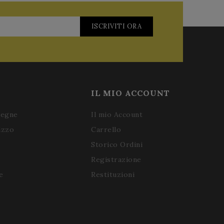
ISCRIVITI ORA
IL MIO ACCOUNT
segne
Il mio Account
izzo
Carrello
o
Storico Ordini
Registrazione
e
Restituzioni