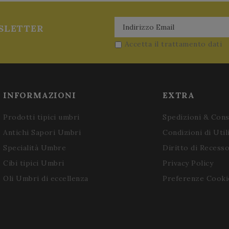
SLETTER
Accetta il trattamento dati
INFORMAZIONI
EXTRA
Prodotti tipici umbri
Spedizioni & Con
Antichi Sapori Umbri
Condizioni di Util
Specialità Umbre
Diritto di Recess
Cibi tipici Umbri
Privacy Policy
Oli Umbri di eccellenza
Preferenze Cooki