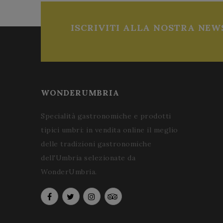
ISCRIVITI ALLA NOSTRA NEW
WONDERUMBRIA
Specialità gastronomiche e prodotti
tipici umbri: in vendita online il meglio
delle tradizioni gastronomiche
dell'Umbria selezionate da
WonderUmbria.