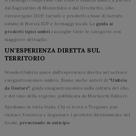
Il catalogo comprende vini rossi e bianchi umbri, a partire
dal Sagrantino di Montefalco e dal Grechetto, olio
extravergine DOP, tartufo e prodotti a base di tartufo,
salumi di Norcia IGP e formaggi locali. La
guida ai
prodotti tipici umbri
raccoglie tutte le categorie con
maggiore dettaglio.
UN'ESPERIENZA DIRETTA SUL
TERRITORIO
WonderUmbria nasce dall'esperienza diretta nel settore
enogastronomico umbro. Siamo anche autori di
"Umbria
da Gustare"
, guida enogastronomica sulla cultura del cibo
e del vino della regione, pubblicata da Morlacchi Editore.
Spediamo in tutta Italia. Chi si trova a Torgiano può
visitare l'enoteca e degustare i prodotti direttamente nel
locale,
prenotando in anticipo
.