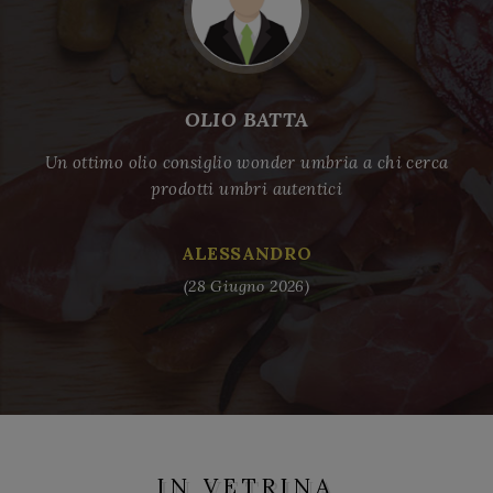
OLIO BATTA
Un ottimo olio consiglio wonder umbria a chi cerca
Se
prodotti umbri autentici
übe
ka
ALESSANDRO
(28 Giugno 2026)
IN VETRINA